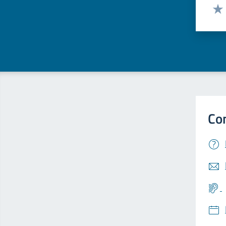
Valut
Valu