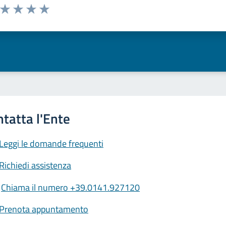
a da 1 a 5 stelle la pagina
ta 1 stelle su 5
Valuta 2 stelle su 5
Valuta 3 stelle su 5
Valuta 4 stelle su 5
Valuta 5 stelle su 5
Leggi le domande frequenti
Richiedi assistenza
Chiama il numero +39.0141.927120
Prenota appuntamento