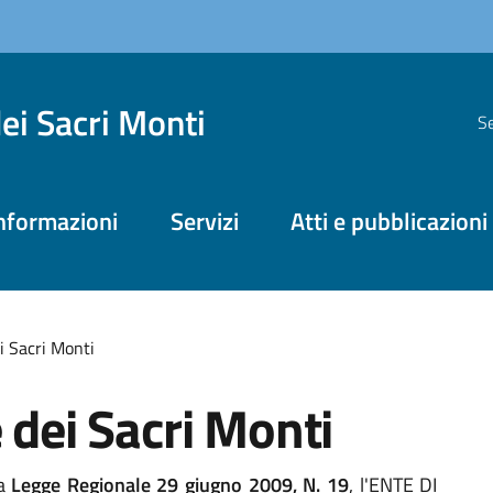
dei Sacri Monti
Se
nformazioni
Servizi
Atti e pubblicazioni
i Sacri Monti
 dei Sacri Monti
la
Legge Regionale 29 giugno 2009, N. 19
, l'ENTE DI