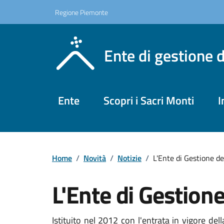
Regione Piemonte
Ente di gestione 
Ente
Scopri i Sacri Monti
I
Home
/
Novità
/
Notizie
/
L'Ente di Gestione de
L'Ente di Gestione
Istituito nel 2012 con l'entrata in vigore del