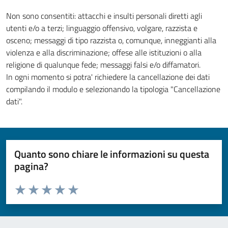
Non sono consentiti: attacchi e insulti personali diretti agli
utenti e/o a terzi; linguaggio offensivo, volgare, razzista e
osceno; messaggi di tipo razzista o, comunque, inneggianti alla
violenza e alla discriminazione; offese alle istituzioni o alla
religione di qualunque fede; messaggi falsi e/o diffamatori.
In ogni momento si potra' richiedere la cancellazione dei dati
compilando il modulo e selezionando la tipologia "Cancellazione
dati".
Quanto sono chiare le informazioni su questa
pagina?
Valuta da 1 a 5 stelle la pagina
Valuta 1 stelle su 5
Valuta 2 stelle su 5
Valuta 3 stelle su 5
Valuta 4 stelle su 5
Valuta 5 stelle su 5