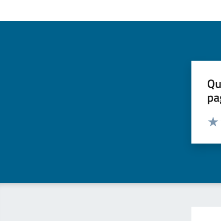
Qu
pa
Valut
Valu