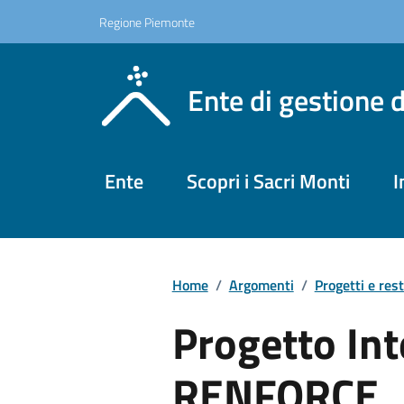
Regione Piemonte
Ente di gestione 
Ente
Scopri i Sacri Monti
I
Home
/
Argomenti
/
Progetti e res
Progetto In
RENFORCE