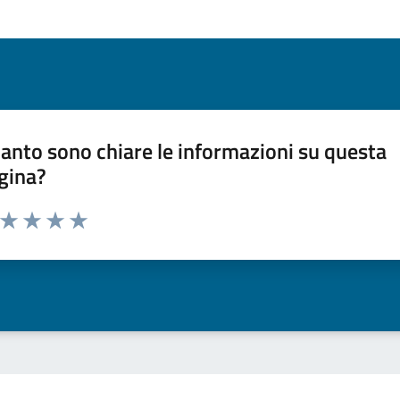
anto sono chiare le informazioni su questa
gina?
a da 1 a 5 stelle la pagina
ta 1 stelle su 5
Valuta 2 stelle su 5
Valuta 3 stelle su 5
Valuta 4 stelle su 5
Valuta 5 stelle su 5