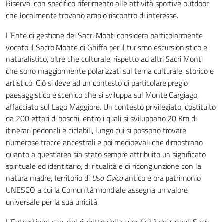
Riserva, con specifico riferimento alle attività sportive outdoor
che localmente trovano ampio riscontro di interesse.
L’Ente di gestione dei Sacri Monti considera particolarmente
vocato il Sacro Monte di Ghiffa per il turismo escursionistico e
naturalistico, oltre che culturale, rispetto ad altri Sacri Monti
che sono maggiormente polarizzati sul tema culturale, storico e
artistico. Ciò si deve ad un contesto di particolare pregio
paesaggistico e scenico che si sviluppa sul Monte Cargiago,
affacciato sul Lago Maggiore. Un contesto privilegiato, costituito
da 200 ettari di boschi, entro i quali si sviluppano 20 Km di
itinerari pedonali e ciclabili, lungo cui si possono trovare
numerose tracce ancestrali e poi medioevali che dimostrano
quanto a quest’area sia stato sempre attribuito un significato
spirituale ed identitario, di ritualità e di ricongiunzione con la
natura madre, territorio di
Uso Civico
antico e ora patrimonio
UNESCO a cui la Comunità mondiale assegna un valore
universale per la sua unicità.
L’Ente ritiene che, nel rispetto della specificità dei singoli Sacri