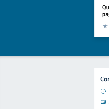
Qu
pa
Valut
Valu