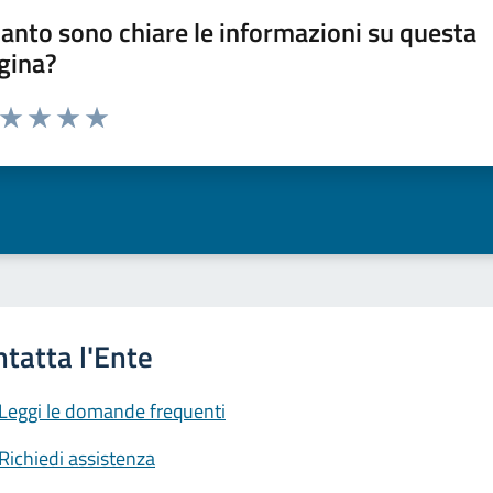
anto sono chiare le informazioni su questa
gina?
a da 1 a 5 stelle la pagina
ta 1 stelle su 5
Valuta 2 stelle su 5
Valuta 3 stelle su 5
Valuta 4 stelle su 5
Valuta 5 stelle su 5
Leggi le domande frequenti
Richiedi assistenza